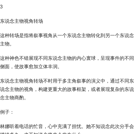
3
东说念主物视角转场
这种转场是指将叙事视角从一个东说念主物转化到另一个东说念
主物。
这种神色不错展现不同东说念主物的内心寰球，呈现事件的不同
侧面，使故事愈加立体丰润。
东说念主物视角转场不时用于多主角叙事的演义中，通过不同东
说念主物的视角，构建更重大的故事框架，或者展现复杂的东说
念主物商酌。
例子：
林娜听着电话的忙音，心中充满了担忧。她不知说念此次分手会