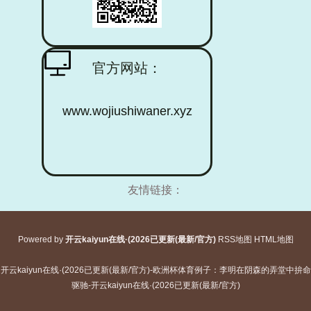
官方网站：
www.wojiushiwaner.xyz
友情链接：
Powered by
开云kaiyun在线·(2026已更新(最新/官方)
RSS地图
HTML地图
开云kaiyun在线·(2026已更新(最新/官方)-欧洲杯体育例子：李明在阴森的弄堂中拚命
驱驰-开云kaiyun在线·(2026已更新(最新/官方)