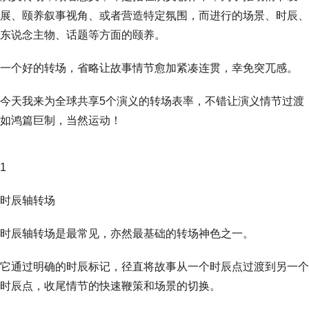
展、颐养叙事视角、或者营造特定氛围，而进行的场景、时辰、
东说念主物、话题等方面的颐养。
一个好的转场，省略让故事情节愈加紧凑连贯，幸免突兀感。
今天我来为全球共享5个演义的转场表率，不错让演义情节过渡
如鸿篇巨制，当然运动！
1
时辰轴转场
时辰轴转场是最常见，亦然最基础的转场神色之一。
它通过明确的时辰标记，径直将故事从一个时辰点过渡到另一个
时辰点，收尾情节的快速鞭策和场景的切换。