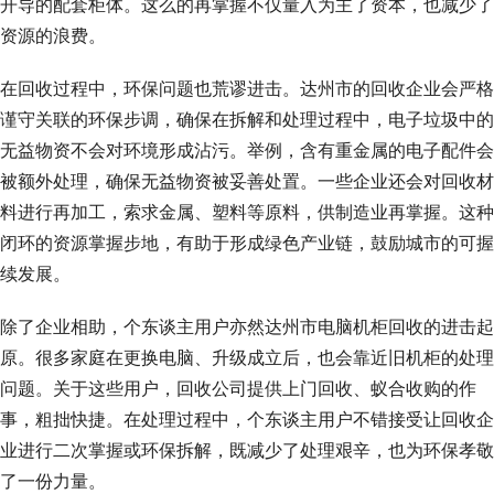
开导的配套柜体。这么的再掌握不仅量入为主了资本，也减少了
资源的浪费。
在回收过程中，环保问题也荒谬进击。达州市的回收企业会严格
谨守关联的环保步调，确保在拆解和处理过程中，电子垃圾中的
无益物资不会对环境形成沾污。举例，含有重金属的电子配件会
被额外处理，确保无益物资被妥善处置。一些企业还会对回收材
料进行再加工，索求金属、塑料等原料，供制造业再掌握。这种
闭环的资源掌握步地，有助于形成绿色产业链，鼓励城市的可握
续发展。
除了企业相助，个东谈主用户亦然达州市电脑机柜回收的进击起
原。很多家庭在更换电脑、升级成立后，也会靠近旧机柜的处理
问题。关于这些用户，回收公司提供上门回收、蚁合收购的作
事，粗拙快捷。在处理过程中，个东谈主用户不错接受让回收企
业进行二次掌握或环保拆解，既减少了处理艰辛，也为环保孝敬
了一份力量。