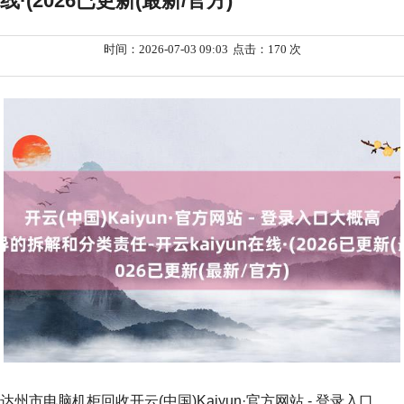
线·(2026已更新(最新/官方)
时间：2026-07-03 09:03
点击：170 次
达州市电脑机柜回收开云(中国)Kaiyun·官方网站 - 登录入口