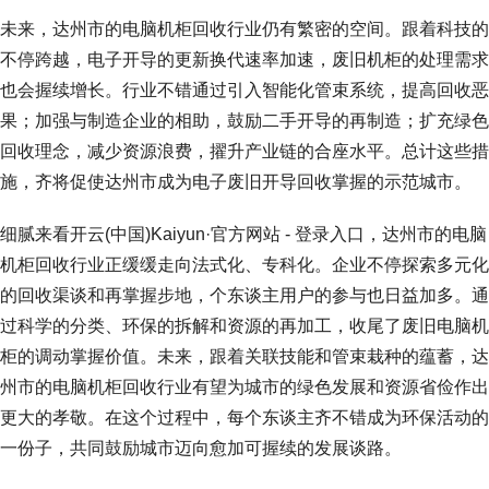
未来，达州市的电脑机柜回收行业仍有繁密的空间。跟着科技的
不停跨越，电子开导的更新换代速率加速，废旧机柜的处理需求
也会握续增长。行业不错通过引入智能化管束系统，提高回收恶
果；加强与制造企业的相助，鼓励二手开导的再制造；扩充绿色
回收理念，减少资源浪费，擢升产业链的合座水平。总计这些措
施，齐将促使达州市成为电子废旧开导回收掌握的示范城市。
细腻来看开云(中国)Kaiyun·官方网站 - 登录入口，达州市的电脑
机柜回收行业正缓缓走向法式化、专科化。企业不停探索多元化
的回收渠谈和再掌握步地，个东谈主用户的参与也日益加多。通
过科学的分类、环保的拆解和资源的再加工，收尾了废旧电脑机
柜的调动掌握价值。未来，跟着关联技能和管束栽种的蕴蓄，达
州市的电脑机柜回收行业有望为城市的绿色发展和资源省俭作出
更大的孝敬。在这个过程中，每个东谈主齐不错成为环保活动的
一份子，共同鼓励城市迈向愈加可握续的发展谈路。