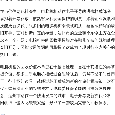
在当代信息化社会中，电脑机柜动作电子开导的进击构成部分，
承担着开导存放、散热管束和安全保护的职责。跟着企业发展和
技能更新换代，很多旧的电脑机柜缓缓被淘汰，蕴蓄成精深的废
旧开导。面对如斯广宽的存量，达州市的企业和个东谈主齐在念
念考一个问题：电脑机柜的回收掌握旅途在那儿？奈何既能处理
废旧开导，又能收尾资源的再掌握？这成为了现时行业内关心的
热门话题。
电脑机柜的回收价值不单是在于废旧处理，更在于其潜在的再掌
握价值。很多二手电脑机柜经过合理珍视后，仍然不错不时使用
于一些非枢纽边界，或经过纠正后成为新的存储处置决策。这不
仅不错裁汰企业的采购资本，也稳妥环保节能的可握续发展理
念。达州市动作一个快速发展的城市，电子开导更新换代经常，
回收行业也因此缓缓兴起，形成了一套较为完善的回收体系。