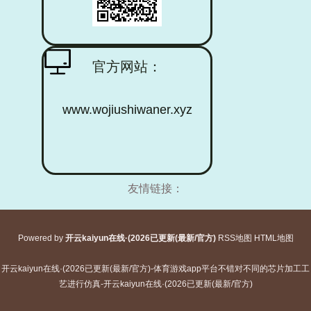
官方网站：
www.wojiushiwaner.xyz
友情链接：
Powered by
开云kaiyun在线·(2026已更新(最新/官方)
RSS地图
HTML地图
开云kaiyun在线·(2026已更新(最新/官方)-体育游戏app平台不错对不同的芯片加工工
艺进行仿真-开云kaiyun在线·(2026已更新(最新/官方)