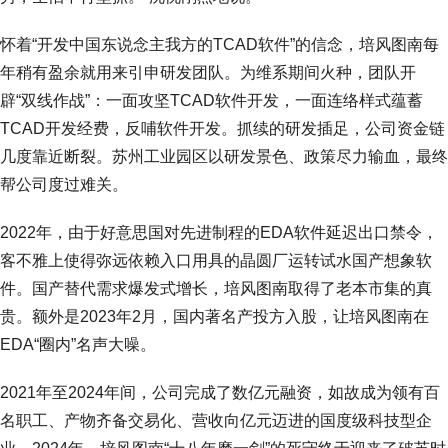
怀着“开发中国东说念主我方的TCAD软件”的信念，培风图南每
年稍有盈余就用来引申研发团队。为维系期间火种，团队开
辟“双线作战”：一面攻坚TCAD软件开发，一面连络样式蕴蓄
TCAD开发经费，反哺软件开发。抓续的研发插足，公司资金链
几度靠近断裂。苏州工业园区以研发景色、政策尽力输血，最终
帮公司度过难关。
2022年，由于好意思国对先进制程的EDA软件延迟出口禁令，
客不雅上使得弥远依赖入口用具的晶圆厂运转试水国产想象软
件。国产替代需求爆发式增长，培风图南取得了老本市集的真
贵。额外是2023年2月，国内著名产投方入股，让培风图南在
EDA“圈内”名声大噪。
2021年至2024年间，公司完成了数亿元融资，如故成为领有百
名职工、产物齐备交易化、营收向亿元迈进的国度级科技型企