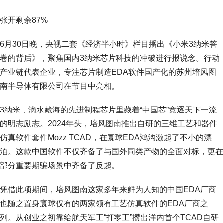
张开剩余87%
6月30日晚，央视二套《经济半小时》栏目播出《小米3纳米答
卷的背后》，聚焦国内3纳米芯片科技的冲破进行报说念。行动
产业链代表企业，专注芯片制造EDA软件国产化的苏州培风图
南半导体有限公司在节目中亮相。
3纳米，滴水藏海的先进制程芯片里藏着“中国芯”竞逐天下一流
的明志励志。2024年头，培风图南推出自研的三维工艺和器件
仿真软件套件Mozz TCAD，在寰球EDA鸿沟激起了不小的漂
泊。这款中国软件不仅齐备了与国外同类产物的全面对标，更在
部分重要期骗场景中齐备了反超。
凭借此项期间，培风图南这家多年来鲜为人知的中国EDA厂商
也随之置身寰球仅有的两家领有工艺仿真软件的EDA厂商之
列。从创业之初靠给航天军工“打零工”攒出洋内首个TCAD自研