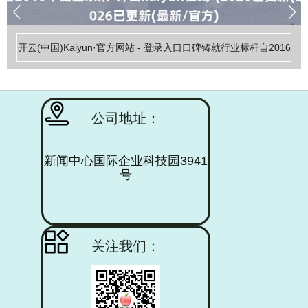
开云(中国)Kaiyun·官方网站 - 登录入口口碑铸就行业标杆自2016
年诞生以来-开云kaiyun在线·(2026已更新(最新/官方)
公司地址：
新闻中心国际企业科技园3941
号
查看更多
关注我们：