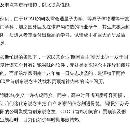
及弱点等进行模拟，以此提高性能。
然则，由于TCAD的研发需会通量子力学、等离子体物理等十数
门学科，加之国外巨头在该鸿沟缔造的行业壁垒，其生态极为封
闭，后进入者需要付出极高的学习、试错成本和巨大的研发插
足。
如斯忙绿的条款下，一家民营企业“幽闲自主”研发出这一双于国
度计谋安全具有进犯兴味的软件，无疑是令东说念主诧异和佩服
的。而相沿培风图南十八年如一日矢志攻坚的，是深植于两位
80后首创东说念主沈忱和贡顶精神内核的成长阅历。
“我和转变义士许杏虎同乡、同校，高中时目睹国度尊容受损，
让咱们这代东说念主把‘自立束缚’的信念刻进骨髓。”籍贯江苏丹
阳的公司聚拢首创东说念主、CTO（首席期间官）贡顶谈及创
业初心时，目力仍如少年时期那般灼热。