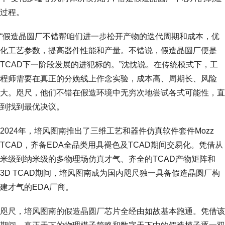
过程。
“假造晶圆厂不错帮咱们进一步松开产物的迭代周期和成本，优
化工艺参数，提高器件性能和产量。不错说，假造晶圆厂便是
TCAD下一阶段发展的进犯标的。”沈忱说。在传统模式下，工
程师需要在真正的分娩线上作念实验，成本高、周期长、风险
大。咫尺，他们不错在假造环境中无穷次地尝试各式可能性，直
到找到最优决议。
2024年，培风图南推出了三维工艺和器件仿真软件套件Mozz
TCAD，齐备EDA全品类用具褪色及TCAD期间交易化。凭借从
米级到纳米级的多物理场仿真才气、齐全的TCAD产物矩阵和
3D TCAD期间，培风图南成为国内咫尺独一具备假造晶圆厂构
建才气的EDA厂商。
咫尺，培风图南的假造晶圆厂芯片全经由如故基本跑通。凭借该