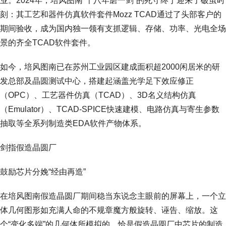
业。2024年，培风图南“十八年磨一剑”的死守终于迎来了破茧时
刻：其工艺和器件仿真软件套件Mozz TCAD通过了头部客户的
期间验收，成为国内独一领有支抓逻辑、存储、功率、光电全场
景的齐全TCAD软件套件。
如今，培风图南已在苏州工业园区建成面积超2000闲居米的研
发总部及晶圆测试中心，搭建起涵盖光学足下效应修正
（OPC）、工艺器件仿真（TCAD）、3D名义结构仿真
（Emulator）、TCAD-SPICE快速建模、电路仿真与寄生参数
抽取等全系列制造类EDA软件产物体系。
剑指假造晶圆厂
鼓励芯片分娩“经由再造”
在培风图南假造晶圆厂期间稳当东说念主眼前的屏幕上，一个立
体几何图形如充满人命的不规章魔方般旋转、诬告、缩放。这
个“变化多端”的几何体所模拟的，恰是假造晶圆厂中芯片的制造